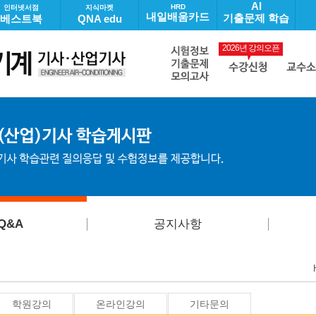
AI
HRD
인터넷서점
지식마켓
내일배움카드
기출문제 학습
베스트북
QNA edu
2026년 강의오픈
Q&A
공지사항
학원강의
온라인강의
기타문의