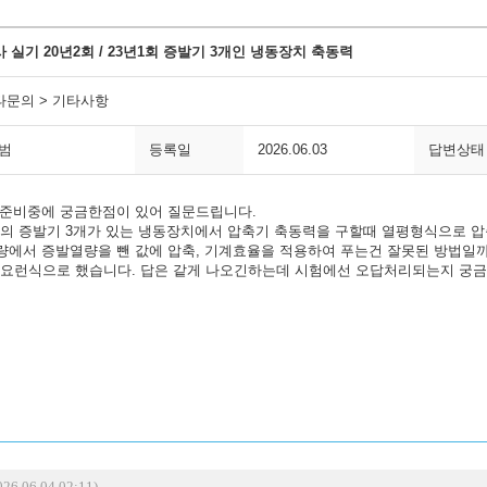
 실기 20년2회 / 23년1회 증발기 3개인 냉동장치 축동력
타문의 > 기타사항
*범
등록일
2026.06.03
답변상태
 준비중에 궁금한점이 있어 질문드립니다.
의 증발기 3개가 있는 냉동장치에서 압축기 축동력을 구할때 열평형식으로 압
량에서 증발열량을 뺀 값에 압축, 기계효율을 적용하여 푸는건 잘못된 방법일까요?
/nc*nm 요런식으로 했습니다. 답은 같게 나오긴하는데 시험에선 오답처리되는지 궁
26.06.04 02:11)