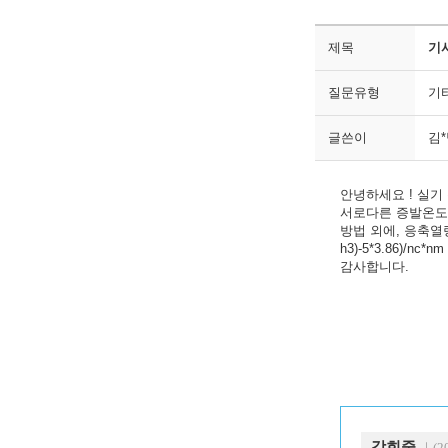
제목
기사
질문유형
기
글쓴이
김
안녕하세요 ! 실기
서로다른 증발온도
방법 외에, 응축열
h3)-5*3.86)
감사합니다.
강희중
｜(20