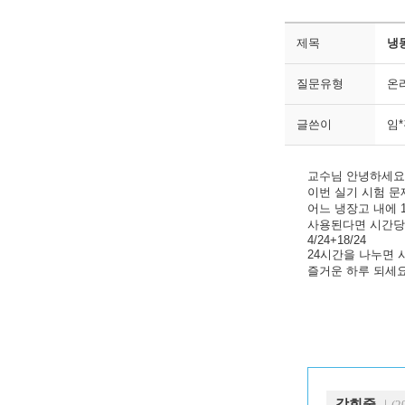
제목
냉
질문유형
온
글쓴이
임
교수님 안녕하세요
이번 실기 시험 
어느 냉장고 내에 1
사용된다면 시간당
4/24+18/24
24시간을 나누면 
즐거운 하루 되세요
강희중
｜(20