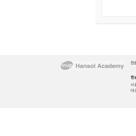
한
서
대표