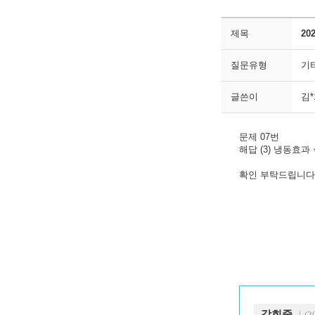
제목
20
질문유형
기
글쓴이
김
문제 07번
해답 (3) 냉동효과 식 q
q2=h1' - h3
확인 부탁드립니다
강희중
｜(20