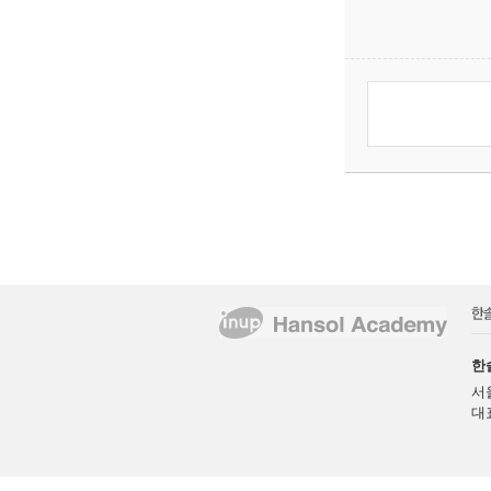
한
서
대표