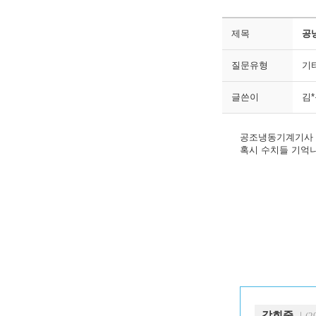
제목
공
질문유형
기
글쓴이
김
공조냉동기계기사 
혹시 수치들 기억
강희중
｜(20