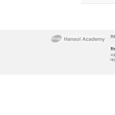
한
서
대표