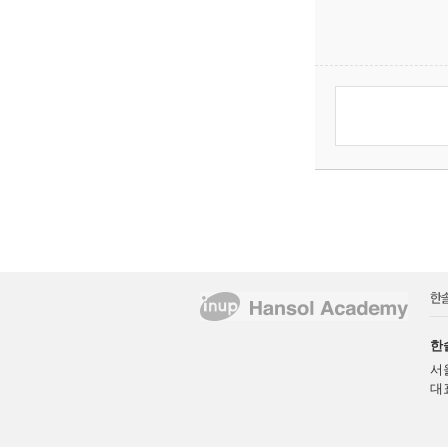
한
서
대표