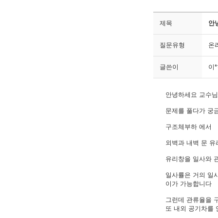
제목
안
질문유형
온
글쓴이
이
안녕하세요 교수님
문제를 풀다가 궁
구조체부하 에서
외벽과 내벽 문 
유리창을 일사와 
일사률은 거의 일사
이가 가능합니다
그런데 관류율을 구
또 내외 공기차를 