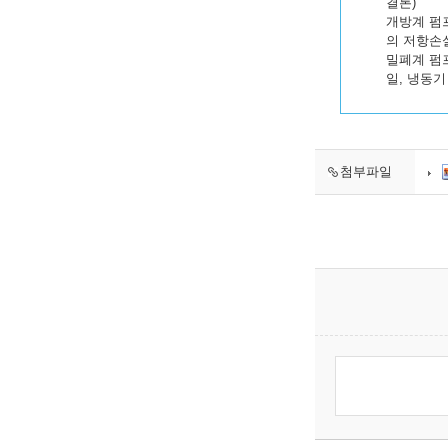
결론)
개방계 펌프
의 저항손
밀폐계 펌프
일, 냉동기
첨부파일