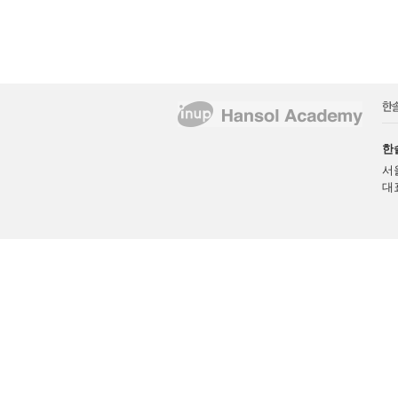
한
서
대표