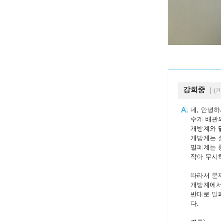
강희중
｜(20
네, 안녕하
수계 배관
개방계와 
개방계는 
밀폐계는 
작아 무시
따라서 문
개방계에서
반대로 밀
다.