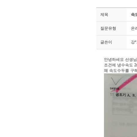
제목
속
질문유형
온
글쓴이
강
안녕하세요 선생님 
조건에 냉수속도 2
왜 속도수두를 구