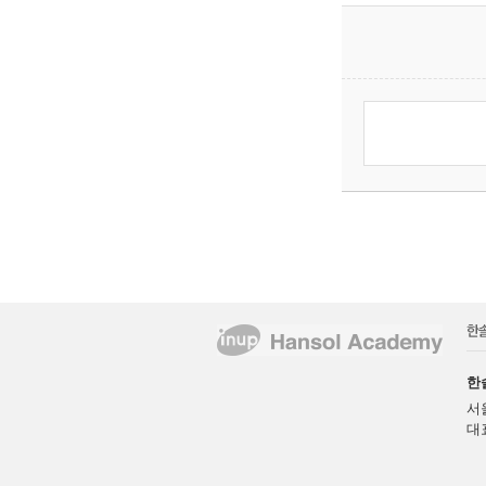
한
서
대표