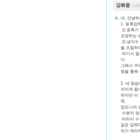
강희중
｜(20
네, 안녕
1. 응축
1) 응축
조정하는 
2) 냉각
을 조절하
여기서 절
다.
그래서 우리
명을 통해
2. 네 
커지게 됩
하지만 이
즉,
암모니아 
수분의 영
따라서 수
같은 압력
차가 작아