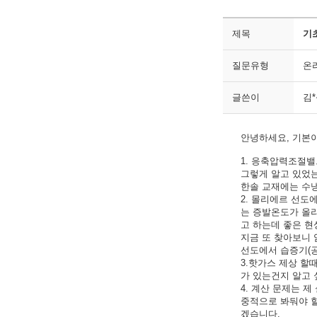
제목
기
질문유형
온
글쓴이
김
안녕하세요, 기본이
1. 응축압력조절밸
그렇게 알고 있었는
한솔 교재에는 수
2. 몰리에르 선도
는 증발온도가 올라
고 하는데 좋은 현
지금 또 찾아보니
선도에서 습증기(공
3.핫가스 제상 할때
가 있는건지 알고 
4. 계산 문제는 
중적으로 봐둬야 할
겠습니다.