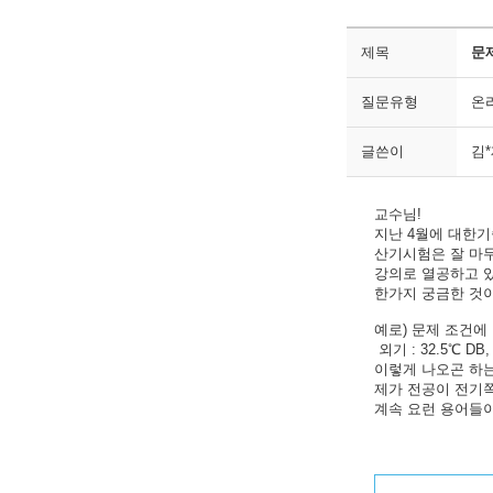
제목
문제
질문유형
온
글쓴이
김
교수님!
지난 4월에 대한
산기시험은 잘 마무
강의로 열공하고 있
한가지 궁금한 것이
예로) 문제 조건에
외기 : 32.5℃ DB, 6
이렇게 나오곤 하는데
제가 전공이 전기쪽
계속 요런 용어들이