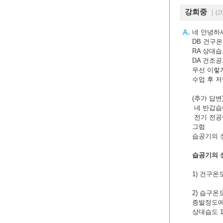
강희중
｜(20
네 안녕하
DB 건구
RA 상대
DA 건조
우선 이렇
수업 후 
(추가 답변
네 반갑습니
전기 전공
그럼
습공기의 
습공기의 
1) 건구온도
2) 습구온도
증발정도에
상대습도 