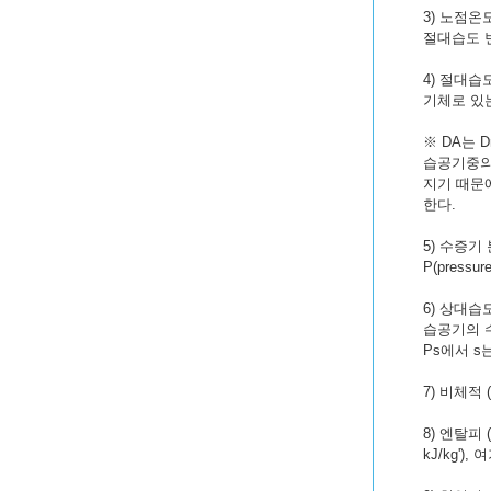
3) 노점온도 
절대습도 
4) 절대습도 
기체로 있는
※ DA는 
습공기중의
지기 때문에
한다.
5) 수증기 
P(pressu
6) 상대습도 (
습공기의 수
Ps에서 s는 
7) 비체적 
8) 엔탈피 
kJ/kg')