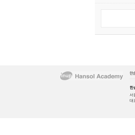
한
서
대표